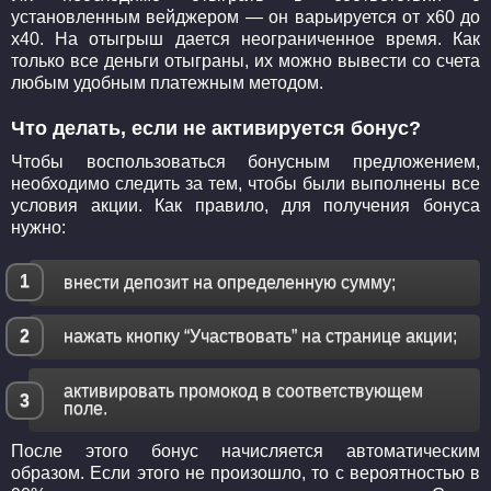
установленным вейджером — он варьируется от х60 до
х40. На отыгрыш дается неограниченное время. Как
только все деньги отыграны, их можно вывести со счета
любым удобным платежным методом.
Что делать, если не активируется бонус?
Чтобы воспользоваться бонусным предложением,
необходимо следить за тем, чтобы были выполнены все
условия акции. Как правило, для получения бонуса
нужно:
внести депозит на определенную сумму;
нажать кнопку “Участвовать” на странице акции;
активировать промокод в соответствующем
поле.
После этого бонус начисляется автоматическим
образом. Если этого не произошло, то с вероятностью в