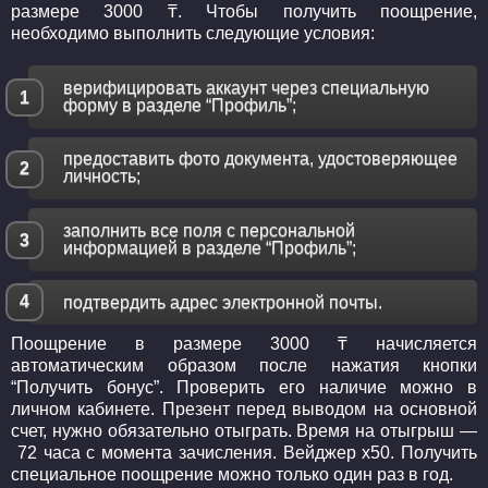
размере 3000 ₸. Чтобы получить поощрение,
необходимо выполнить следующие условия:
верифицировать аккаунт через специальную
форму в разделе “Профиль”;
предоставить фото документа, удостоверяющее
личность;
заполнить все поля с персональной
информацией в разделе “Профиль”;
подтвердить адрес электронной почты.
Поощрение в размере 3000 ₸ начисляется
автоматическим образом после нажатия кнопки
“Получить бонус”. Проверить его наличие можно в
личном кабинете. Презент перед выводом на основной
счет, нужно обязательно отыграть. Время на отыгрыш —
72 часа с момента зачисления. Вейджер х50. Получить
специальное поощрение можно только один раз в год.