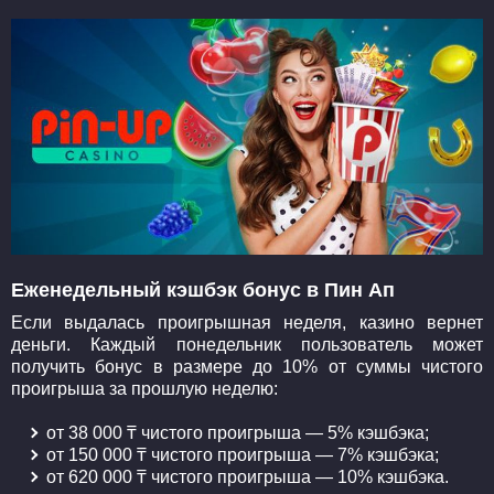
Еженедельный кэшбэк бонус в Пин Ап
Если выдалась проигрышная неделя, казино вернет
деньги. Каждый понедельник пользователь может
получить бонус в размере до 10% от суммы чистого
проигрыша за прошлую неделю:
от 38 000 ₸ чистого проигрыша — 5% кэшбэка;
от 150 000 ₸ чистого проигрыша — 7% кэшбэка;
от 620 000 ₸ чистого проигрыша — 10% кэшбэка.