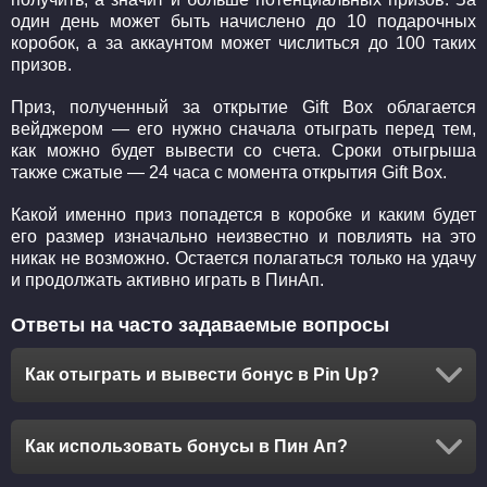
один день может быть начислено до 10 подарочных
коробок, а за аккаунтом может числиться до 100 таких
призов.
Приз, полученный за открытие Gift Box облагается
вейджером — его нужно сначала отыграть перед тем,
как можно будет вывести со счета. Сроки отыгрыша
также сжатые — 24 часа с момента открытия Gift Box.
Какой именно приз попадется в коробке и каким будет
его размер изначально неизвестно и повлиять на это
никак не возможно. Остается полагаться только на удачу
и продолжать активно играть в ПинАп.
Ответы на часто задаваемые вопросы
Как отыграть и вывести бонус в Pin Up?
Как использовать бонусы в Пин Ап?